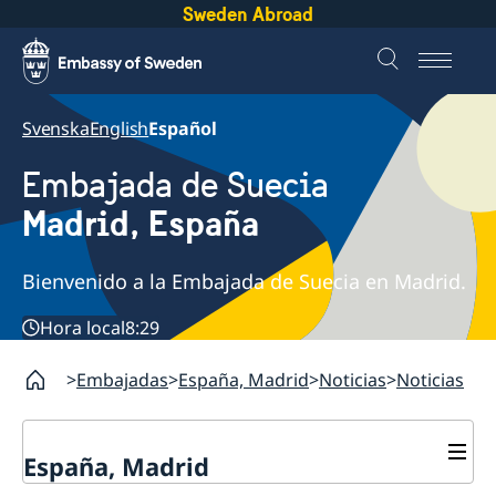
Sweden Abroad
Svenska
English
Español
Embajada de Suecia
Madrid, España
Bienvenido a la Embajada de Suecia en Madrid.
Hora local
8:29
Embajadas
España, Madrid
Noticias
Noticias
España, Madrid