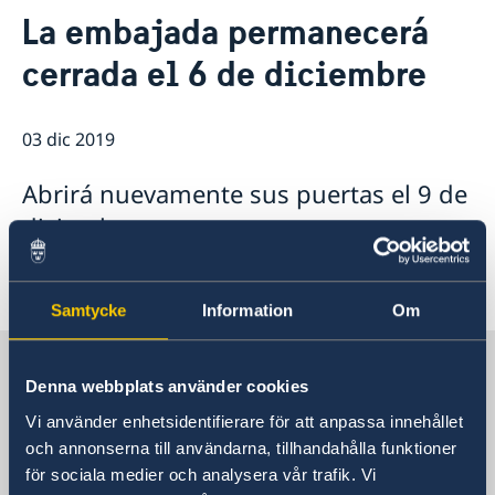
Contacto & Horario
La embajada permanecerá
Sobre nosotros
cerrada el 6 de diciembre
Personal en la embajada
Noticias
Reglamento General de Protección de Datos (RGPD)
Noticias
Solicitud de acceso a documentos públicos
Prioridades en la promoción cultural y comercial
03 dic 2019
Abrirá nuevamente sus puertas el 9 de
diciembre.
Samtycke
Information
Om
Suecia en España
Denna webbplats använder cookies
Vi använder enhetsidentifierare för att anpassa innehållet
Embajada
och annonserna till användarna, tillhandahålla funktioner
för sociala medier och analysera vår trafik. Vi
Visiting address