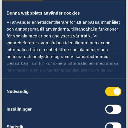
Denna webbplats använder cookies
Vi använder enhetsidentifierare för att anpassa innehållet
Última actualización 03 nov 2025, 16.43
och annonserna till användarna, tillhandahålla funktioner
för sociala medier och analysera vår trafik. Vi
vidarebefordrar även sådana identifierare och annan
Suecia en España
information från din enhet till de sociala medier och
annons- och analysföretag som vi samarbetar med.
Dessa kan i sin tur kombinera informationen med annan
Embajada
information som du har tillhandahållit eller som de har
samlat in när du har använt deras tjänster.
Visiting address
Samtyckesval
Calle Caracas 25
Nödvändig
28010 Madrid
Dirección postal
Calle Caracas 25
Inställningar
28010 Madrid
Teléfono
Statistik