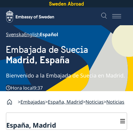
Sweden Abroad
Svenska
English
Español
Embajada de Suecia
Madrid, España
Bienvenido a la Embajada de Suecia en Madrid.
Hora local
9:37
Embajadas
España, Madrid
Noticias
Noticias
España, Madrid