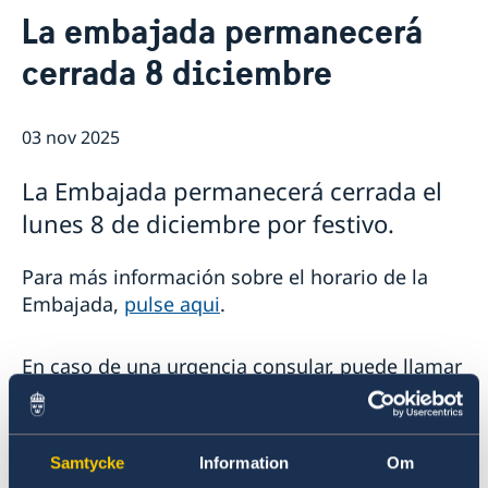
Contacto & Horario
La embajada permanecerá
Sobre nosotros
cerrada 8 diciembre
Personal en la embajada
Noticias
Reglamento General de Protección de Datos (RGPD)
Noticias
Solicitud de acceso a documentos públicos
Prioridades en la promoción cultural y comercial
03 nov 2025
La Embajada permanecerá cerrada el
lunes 8 de diciembre por festivo.
Para más información sobre el horario de la
Embajada,
pulse aqui
.
En caso de una urgencia consular, puede llamar
a la Embajada al +34 917 02 2000 y seguir las
instrucciones para ser transferido al Servicio de
guardia consular del Ministerio de Asuntos
Samtycke
Information
Om
Exteriores en Suecia.