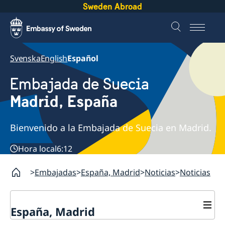
Sweden Abroad
Svenska
English
Español
Embajada de Suecia
Madrid, España
Bienvenido a la Embajada de Suecia en Madrid.
Hora local
6:12
Embajadas
España, Madrid
Noticias
Noticias
España, Madrid