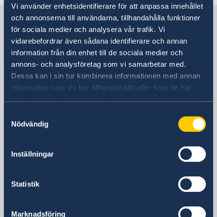
Vi använder enhetsidentifierare för att anpassa innehållet
Suecia en España
och annonserna till användarna, tillhandahålla funktioner
för sociala medier och analysera vår trafik. Vi
vidarebefordrar även sådana identifierare och annan
Embajada
information från din enhet till de sociala medier och
annons- och analysföretag som vi samarbetar med.
Visiting address
Dessa kan i sin tur kombinera informationen med annan
Calle Caracas 25
information som du har tillhandahållit eller som de har
28010 Madrid
samlat in när du har använt deras tjänster.
Dirección postal
Samtyckesval
Calle Caracas 25
Nödvändig
28010 Madrid
Teléfono
Inställningar
Centralita
+34 91 702 2000
Fax
Statistik
Embajada
+34 91 702 2038
Marknadsföring