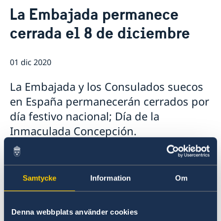
Contacto & Horario
La Embajada permanece
Sobre nosotros
cerrada el 8 de diciembre
Personal en la embajada
Noticias
Reglamento General de Protección de Datos (RGPD)
Noticias
Solicitud de acceso a documentos públicos
Prioridades en la promoción cultural y comercial
01 dic 2020
La Embajada y los Consulados suecos
en España permanecerán cerrados por
día festivo nacional; Día de la
Inmaculada Concepción.
Abrirán nuevamente sus puertas el miércoles 9
de diciembre. Para más información acerca de
Samtycke
Information
Om
los horarios, pulse
aquí
.
Última actualización 01 dic 2020, 15.56
Denna webbplats använder cookies