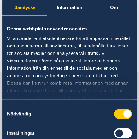
seguir las instrucciones para ser transferido al
Samtycke
Information
Om
Servicio de Turno (24h) del Ministerio de
Asuntos Exteriores en Suecia.
Denna webbplats använder cookies
Ver datos de contacto y de apertura de la
Vi använder enhetsidentifierare för att anpassa innehållet
embajada
aquí
.
och annonserna till användarna, tillhandahålla funktioner
för sociala medier och analysera vår trafik. Vi
Última actualización 27 abr 2022, 16.42
vidarebefordrar även sådana identifierare och annan
information från din enhet till de sociala medier och
annons- och analysföretag som vi samarbetar med.
Suecia en España
Dessa kan i sin tur kombinera informationen med annan
information som du har tillhandahållit eller som de har
samlat in när du har använt deras tjänster.
Embajada
Samtyckesval
Nödvändig
Visiting address
Calle Caracas 25
28010 Madrid
Inställningar