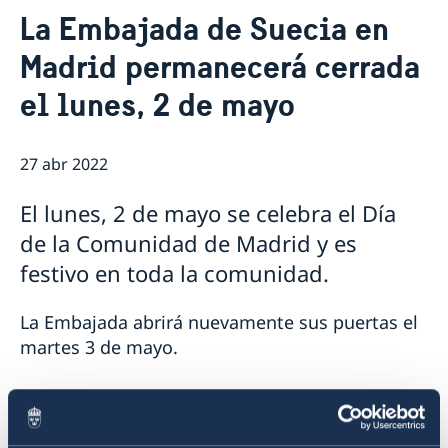
Contacto & Horario
La Embajada de Suecia en
Sobre nosotros
Madrid permanecerá cerrada
Personal en la embajada
Noticias
Reglamento General de Protección de Datos (RGPD)
el lunes, 2 de mayo
Noticias
Solicitud de acceso a documentos públicos
Prioridades en la promoción cultural y comercial
27 abr 2022
El lunes, 2 de mayo se celebra el Día
de la Comunidad de Madrid y es
festivo en toda la comunidad.
La Embajada abrirá nuevamente sus puertas el
martes 3 de mayo.
En caso de una urgencia y/o si la Embajada
estuviera cerrada, puede llamar a la Embajada y