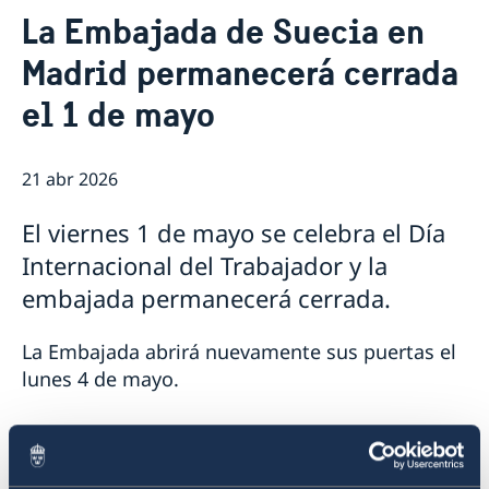
Contacto & Horario
La Embajada de Suecia en
Sobre nosotros
Madrid permanecerá cerrada
Personal en la embajada
Noticias
Reglamento General de Protección de Datos (RGPD)
el 1 de mayo
Noticias
Solicitud de acceso a documentos públicos
Prioridades en la promoción cultural y comercial
21 abr 2026
El viernes 1 de mayo se celebra el Día
Internacional del Trabajador y la
embajada permanecerá cerrada.
La Embajada abrirá nuevamente sus puertas el
lunes 4 de mayo.
En caso de una urgencia y/o si la Embajada
estuviera cerrada, puede llamar a la Embajada y