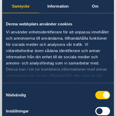
seguir las instrucciones para ser transferido al
Samtycke
Information
Om
servicio de guardia (24h) del Ministerio de
Asuntos Exteriores en Suecia.
Denna webbplats använder cookies
Ver datos de contacto y de apertura de la
Vi använder enhetsidentifierare för att anpassa innehållet
embajada
aquí
.
och annonserna till användarna, tillhandahålla funktioner
för sociala medier och analysera vår trafik. Vi
Última actualización 21 abr 2026, 8.55
vidarebefordrar även sådana identifierare och annan
information från din enhet till de sociala medier och
annons- och analysföretag som vi samarbetar med.
Suecia en España
Dessa kan i sin tur kombinera informationen med annan
information som du har tillhandahållit eller som de har
samlat in när du har använt deras tjänster.
Embajada
Samtyckesval
Nödvändig
Visiting address
Calle Caracas 25
28010 Madrid
Inställningar