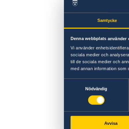
Samtycke
Denna webbplats använder 
Vi använder enhetsidentifierar
sociala medier och analysera 
till de sociala medier och a
med annan information som du 
Samtyckesval
Nödvändig
Avvisa