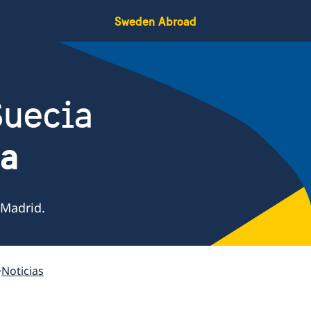
Sweden Abroad
Suecia
ña
 Madrid.
Noticias