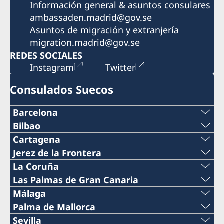
Información general & asuntos consulares
ambassaden.madrid@gov.se
Asuntos de migración y extranjería
migration.madrid@gov.se
REDES SOCIALES
Instagram
Twitter
Consulados Suecos
Barcelona
Teléfono
Bilbao
Teléfono
Cartagena
+34 934 883 505
Teléfono
Jerez de la Frontera
+34 944 987 191
Teléfono
La Coruña
Teléfono
0034 968 527 629
Teléfono
Las Palmas de Gran Canaria
Correo electrónico
+34 956 357 000
+34 934 882 501
Teléfono
Málaga
Correo electrónico
+34 698 137 193
bilbao@consuladosuecia.com
Teléfono
Palma de Mallorca
Teléfono
Correo electrónico
+34 928 261 751
cartagena@consuladosuecia.com
Teléfono
Sevilla