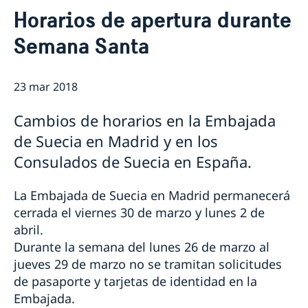
Contacto & Horario
Horarios de apertura durante
Sobre nosotros
Semana Santa
Personal en la embajada
Noticias
Reglamento General de Protección de Datos (RGPD)
Noticias
Solicitud de acceso a documentos públicos
Prioridades en la promoción cultural y comercial
23 mar 2018
Cambios de horarios en la Embajada
de Suecia en Madrid y en los
Consulados de Suecia en España.
La Embajada de Suecia en Madrid permanecerá
cerrada el viernes 30 de marzo y lunes 2 de
abril.
Durante la semana del lunes 26 de marzo al
jueves 29 de marzo no se tramitan solicitudes
de pasaporte y tarjetas de identidad en la
Embajada.