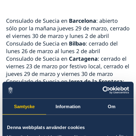
Consulado de Suecia en
Barcelona
: abierto
sólo por la mañana jueves 29 de marzo, cerrado
el viernes 30 de marzo y lunes 2 de abril
Consulado de Suecia en
Bilbao
: cerrado del
lunes 26 de marzo al lunes 2 de abril
Consulado de Suecia en
Cartagena
: cerrado el
viernes 23 de marzo por festivo local, cerrado el
jueves 29 de marzo y viernes 30 de marzo
Consulado de Suecia en
Jerez de la Frontera
:
cerrado del lunes 26 de marzo al viernes 30 de
marzo
Consulado de Suecia en
La Coruña
: cerrado el
Samtycke
Information
Om
cerrado el jueves 29 de marzo y viernes 30 de
marzo
Consulado de Suecia en
Las Palmas
: cerrado el
Denna webbplats använder cookies
cerrado el jueves 29 de marzo y viernes 30 de