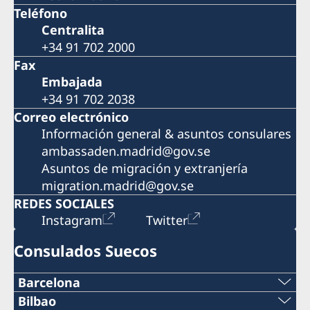
Teléfono
Centralita
+34 91 702 2000
Fax
Embajada
+34 91 702 2038
Correo electrónico
Información general & asuntos consulares
ambassaden.madrid@gov.se
Asuntos de migración y extranjería
migration.madrid@gov.se
REDES SOCIALES
Instagram
Twitter
Consulados Suecos
Barcelona
Teléfono
Bilbao