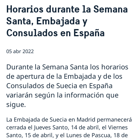
Contacto & Horario
Horarios durante la Semana
Sobre nosotros
Santa, Embajada y
Personal en la embajada
Noticias
Reglamento General de Protección de Datos (RGPD)
Consulados en España
Noticias
Solicitud de acceso a documentos públicos
Prioridades en la promoción cultural y comercial
05 abr 2022
Durante la Semana Santa los horarios
de apertura de la Embajada y de los
Consulados de Suecia en España
variarán según la información que
sigue.
La Embajada de Suecia en Madrid permanecerá
cerrada el Jueves Santo, 14 de abril, el Viernes
Santo, 15 de abril, y el Lunes de Pascua, 18 de