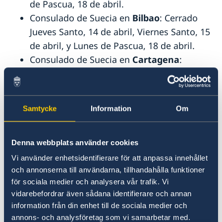
de Pascua, 18 de abril.
Consulado de Suecia en
Bilbao
: Cerrado
Jueves Santo, 14 de abril, Viernes Santo, 15
de abril, y Lunes de Pascua, 18 de abril.
Consulado de Suecia en
Cartagena
:
Cerrado Jueves Santo, 14 de abril y Viernes
Santo, 15 de abril.
Consulado de Suecia en
Jerez de la
Samtycke
Information
Om
Frontera
: Cerrado Jueves Santo, 14 de
abril y Viernes Santo, 15 de abril.
Consulado de Suecia en
La Coruña
:
Denna webbplats använder cookies
Cerrado Jueves Santo, 14 de abril y Viernes
Vi använder enhetsidentifierare för att anpassa innehållet
Santo, 15 de abril.
och annonserna till användarna, tillhandahålla funktioner
för sociala medier och analysera vår trafik. Vi
Consulado de Suecia en
Las Palmas de
vidarebefordrar även sådana identifierare och annan
Gran Canaria
: Cerrado Jueves Santo, 14 de
information från din enhet till de sociala medier och
abril, Viernes Santo, 15 de abril, y Lunes de
annons- och analysföretag som vi samarbetar med.