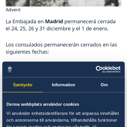
Advent
La Embajada en
Madrid
permanecerá cerrada
el 24, 25, 26 y 31 diciembre y el 1 de enero.
Los consulados permanecerán cerrados en las
siguientes fechas:
Barcelona
: 25 y 26 diciembre y 1 de enero
Jerez de la Frontera
: del 24 de diciembre al 8
Samtycke
Information
Om
de enero
Denna webbplats använder cookies
La Coruñ
a: 25 de diciembre y 1 de enero
Vi använder enhetsidentifierare för att anpassa innehållet
och annonserna till användarna, tillhandahålla funktioner
Las Palmas
: 24 y 25 diciembre, 1 y 7 de enero
för sociala medier och analysera vår trafik. Vi