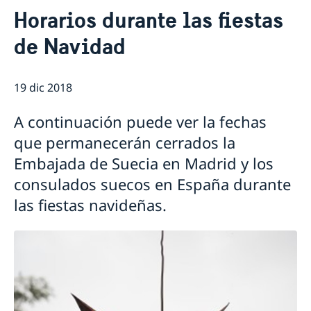
Contacto & Horario
Horarios durante las fiestas
Sobre nosotros
de Navidad
Personal en la embajada
Noticias
Reglamento General de Protección de Datos (RGPD)
Noticias
Solicitud de acceso a documentos públicos
Prioridades en la promoción cultural y comercial
19 dic 2018
A continuación puede ver la fechas
que permanecerán cerrados la
Embajada de Suecia en Madrid y los
consulados suecos en España durante
las fiestas navideñas.