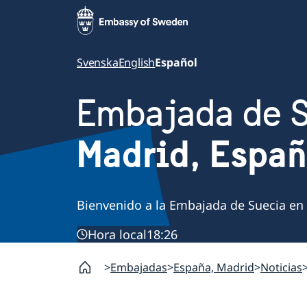
Svenska
English
Español
Embajada de 
Madrid, Espa
Bienvenido a la Embajada de Suecia en
Hora local
18:26
Embajadas
España, Madrid
Noticias