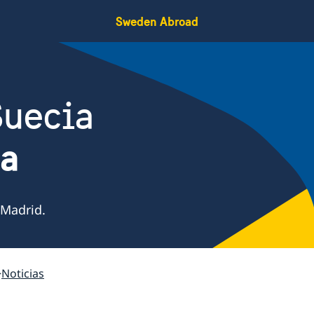
Sweden Abroad
Suecia
ña
 Madrid.
Noticias