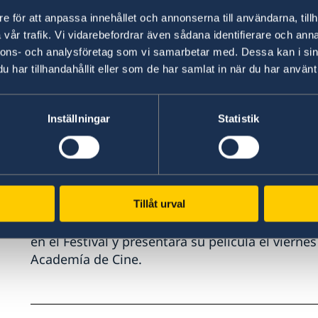
e för att anpassa innehållet och annonserna till användarna, tillh
vår trafik. Vi vidarebefordrar även sådana identifierare och anna
nnons- och analysföretag som vi samarbetar med. Dessa kan i sin
har tillhandahållit eller som de har samlat in när du har använt 
Inställningar
Statistik
La Academia de Cine acoge la sección
Focus Su
igualdad en el cine, del I Festival de Cine por 
Durante la semana se podrá conocer cine cont
directoras y productoras del país. La selección
Tillåt urval
Serious Game
y
The Ex-Wife
. Katja Wik, la directo
en el Festival y presentará su pelicula el viernes
Academía de Cine.