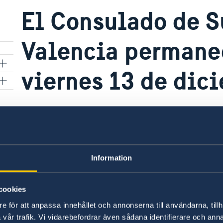
El Consulado de S
Valencia permanec
viernes 13 de dic
s
10 dic 2019
El Consulado abrirá nuevamente el lun
Information
cookies
e för att anpassa innehållet och annonserna till användarna, tillh
vår trafik. Vi vidarebefordrar även sådana identifierare och anna