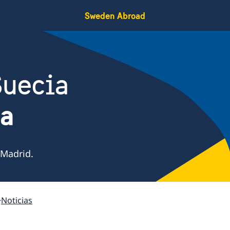
Sweden Abroad
Suecia
ña
 Madrid.
Noticias