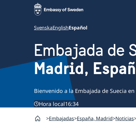
Svenska
English
Español
Embajada de 
Madrid, Espa
Bienvenido a la Embajada de Suecia en
Hora local
16:34
Embajadas
España, Madrid
Noticias