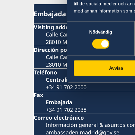
till de sociala medier och a
med annan information som du 
Embajada
Samtyckesval
Visiting address
Nödvändig
Calle Caracas 25
28010 Madrid
Dirección postal
Calle Caracas 25
28010 Madrid
Avvisa
Teléfono
Centralita
+34 91 702 2000
Fax
Embajada
+34 91 702 2038
Correo electrónico
Información general & asuntos co
ambassaden.madrid@gov.se