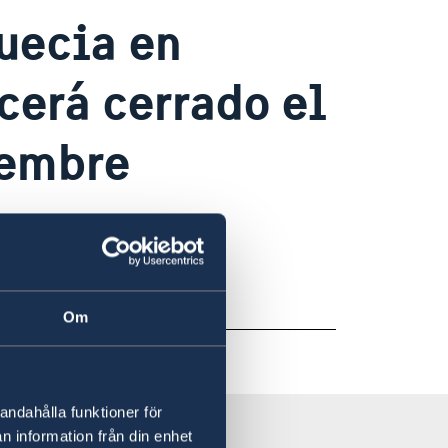
uecia en
erá cerrado el
iembre
es 16 de diciembre
Om
andahålla funktioner för
n information från din enhet