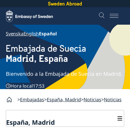
Sweden Abroad
Svenska
English
Español
Embajada de Suecia
Madrid, España
Bienvenido a la Embajada de Suecia en Madrid.
Hora local
17:53
Embajadas
España, Madrid
Noticias
Noticias
España, Madrid