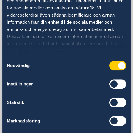
och annonserna till användarna, tillhandahålla funktioner
för sociala medier och analysera vår trafik. Vi
Embajada
vidarebefordrar även sådana identifierare och annan
information från din enhet till de sociala medier och
Visiting address
annons- och analysföretag som vi samarbetar med.
Calle Caracas 25
Dessa kan i sin tur kombinera informationen med annan
28010 Madrid
information som du har tillhandahållit eller som de har
Dirección postal
samlat in när du har använt deras tjänster.
Calle Caracas 25
Samtyckesval
28010 Madrid
Nödvändig
Teléfono
Centralita
+34 91 702 2000
Inställningar
Fax
Embajada
Statistik
+34 91 702 2038
Correo electrónico
Información general & asuntos consulares
Marknadsföring
ambassaden.madrid@gov.se