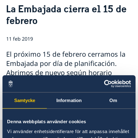
Contacto & Horario
La Embajada cierra el 15 de
Sobre nosotros
febrero
Personal en la embajada
Noticias
Reglamento General de Protección de Datos (RGPD)
Noticias
Solicitud de acceso a documentos públicos
Prioridades en la promoción cultural y comercial
11 feb 2019
El próximo 15 de febrero cerramos la
Embajada por día de planificación.
Abrimos de nuevo según horario
habitual el lunes siguiente dá 18 de
febrero.
Samtycke
Information
Om
Denna webbplats använder cookies
Suecia en España
Vi använder enhetsidentifierare för att anpassa innehållet