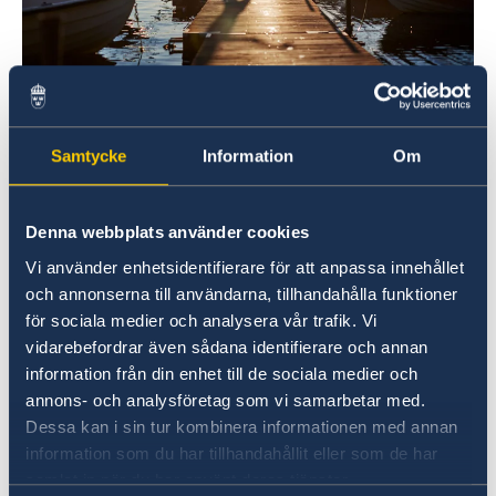
Credits: Clive Tompsett/imagebank.sweden.se
Bilbao: 1-18 agosto
Samtycke
Information
Om
La Coruña: 31 julio-18 agosto
Sevilla: 31 julio-1 septiembre
Denna webbplats använder cookies
Valencia: 31 julio-11 agosto
Vi använder enhetsidentifierare för att anpassa innehållet
Jerez: 17 julio - 7 agosto
och annonserna till användarna, tillhandahålla funktioner
för sociala medier och analysera vår trafik. Vi
Si tuviera cualquier pregunta durante este
vidarebefordrar även sådana identifierare och annan
tiempo puede contactar con la embajada. Para
information från din enhet till de sociala medier och
más información sobre los datos de contacto
annons- och analysföretag som vi samarbetar med.
de la Embajada,
pulse aqui
.
Dessa kan i sin tur kombinera informationen med annan
information som du har tillhandahållit eller som de har
Última actualización 04 jul 2023, 8.43
samlat in när du har använt deras tjänster.