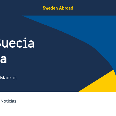
Sweden Abroad
Suecia
ña
 Madrid.
Noticias