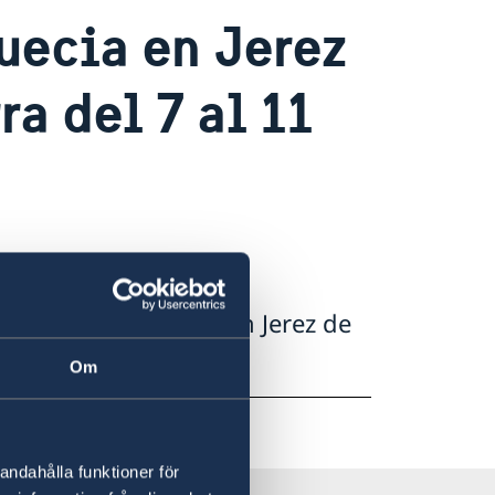
uecia en Jerez
ra del 7 al 11
Consulado de Suecia en Jerez de
 al 11 de mayo.
Om
andahålla funktioner för