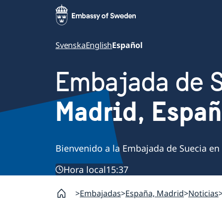
Svenska
English
Español
Embajada de 
Madrid, Espa
Bienvenido a la Embajada de Suecia en
Hora local
15:37
Embajadas
España, Madrid
Noticias