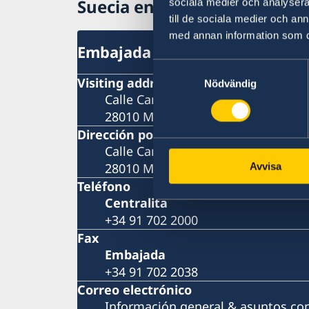
Suecia en España
sociala medier och analysera 
till de sociala medier och a
med annan information som du 
Embajada
Samtyckesval
Visiting address
Nödvändig
Calle Caracas 25
28010 Madrid
Dirección postal
Calle Caracas 25
28010 Madrid
Avvisa
Teléfono
Centralita
+34 91 702 2000
Fax
Embajada
+34 91 702 2038
Correo electrónico
Información general & asuntos co