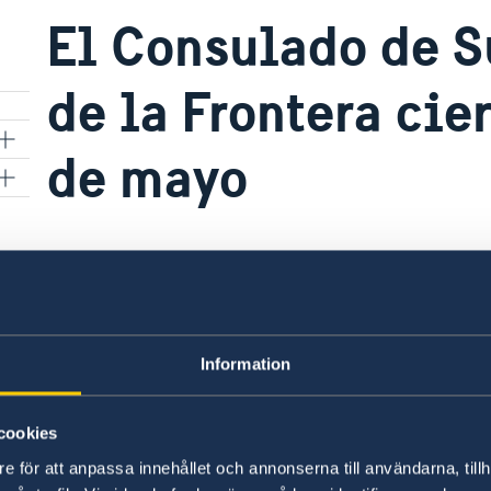
El Consulado de S
de la Frontera cier
de mayo
s
02 may 2018
Con motivo de la Feria del Caballo, el 
la Frontera permanecerá cerrado del 7
Information
cookies
e för att anpassa innehållet och annonserna till användarna, tillh