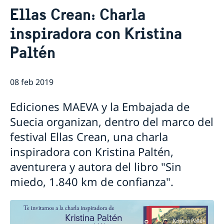
Contacto & Horario
Ellas Crean: Charla
Sobre nosotros
inspiradora con Kristina
Personal en la embajada
Noticias
Reglamento General de Protección de Datos (RGPD)
Paltén
Noticias
Solicitud de acceso a documentos públicos
Prioridades en la promoción cultural y comercial
08 feb 2019
Ediciones MAEVA y la Embajada de
Suecia organizan, dentro del marco del
festival Ellas Crean, una charla
inspiradora con Kristina Paltén,
aventurera y autora del libro "Sin
miedo, 1.840 km de confianza".