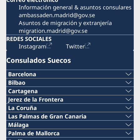
Información general & asuntos consulares
ambassaden.madrid@gov.se
Asuntos de migración y extranjería
migration.madrid@gov.se
REDES SOCIALES
Instagram
Twitter
Consulados Suecos
Barcelona
Teléfono
Bilbao
Teléfono
Cartagena
+34 934 883 505
Teléfono
Jerez de la Frontera
+34 944 987 191
Teléfono
La Coruña
Teléfono
0034 968 527 629
Teléfono
Las Palmas de Gran Canaria
Correo electrónico
+34 956 357 000
+34 934 882 501
Teléfono
Málaga
Correo electrónico
+34 698 137 193
bilbao@consuladosuecia.com
Teléfono
Palma de Mallorca
Teléfono
Correo electrónico
+34 928 261 751