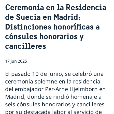
Contacto & Horario
Ceremonia en la Residencia
Sobre nosotros
de Suecia en Madrid:
Personal en la embajada
Noticias
Reglamento General de Protección de Datos (RGPD)
Distinciones honoríficas a
Noticias
Solicitud de acceso a documentos públicos
Prioridades en la promoción cultural y comercial
cónsules honorarios y
cancilleres
17 jun 2025
El pasado 10 de junio, se celebró una
ceremonia solemne en la residencia
del embajador Per-Arne Hjelmborn en
Madrid, donde se rindió homenaje a
seis cónsules honorarios y cancilleres
por su destacada labor al servicio de