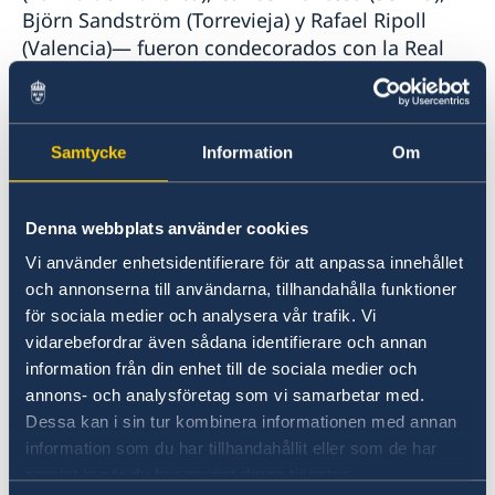
Björn Sandström (Torrevieja) y Rafael Ripoll
(Valencia)— fueron condecorados con la Real
Orden de la Estrella Polar por su prolongado y
meritorio compromiso con Suecia en España.
En particular, Nathalia Rigo recibió el grado de
Samtycke
Information
Om
Comendadora, la distinción más alta otorgada
durante la ceremonia, en reconocimiento a su
dedicación desde 2004.
Denna webbplats använder cookies
Vi använder enhetsidentifierare för att anpassa innehållet
Asimismo, dos cancilleres, Caroline Lamenoise
och annonserna till användarna, tillhandahålla funktioner
(Torrevieja) y Maria Font (Palma de Mallorca),
för sociala medier och analysera vår trafik. Vi
recibieron la Medalla al Mérito del Servicio
vidarebefordrar även sådana identifierare och annan
Exterior, en reconocimiento a su labor ejemplar
information från din enhet till de sociala medier och
y de largo recorrido en apoyo a los ciudadanos
annons- och analysföretag som vi samarbetar med.
suecos en España.
Dessa kan i sin tur kombinera informationen med annan
information som du har tillhandahållit eller som de har
En su discurso, el embajador Hjelmborn
samlat in när du har använt deras tjänster.