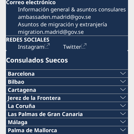
Correo electrónico
Información general & asuntos consulares
ambassaden.madrid@gov.se
Asuntos de migración y extranjería
migration.madrid@gov.se
REDES SOCIALES
Instagram
Twitter
Consulados Suecos
Barcelona
Teléfono
Bilbao
Teléfono
Cartagena
+34 934 883 505
Teléfono
Jerez de la Frontera
+34 944 987 191
Teléfono
La Coruña
Teléfono
0034 968 527 629
Teléfono
Las Palmas de Gran Canaria
Correo electrónico
+34 956 357 000
+34 934 882 501
Teléfono
Málaga
Correo electrónico
+34 698 137 193
bilbao@consuladosuecia.com
Teléfono
Palma de Mallorca
Teléfono