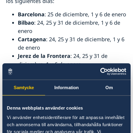
los siguientes días:
Barcelona
: 25 de diciembre, 1 y 6 de enero
Bilbao
: 24, 25 y 31 de diciembre, 1 y 6 de
enero
Cartagena
: 24, 25 y 31 de diciembre, 1 y 6
de enero
Jerez de la Frontera
: 24, 25 y 31 de
diciembre, 1 y 6 de enero
La Coruña
: 25 de diciembre, 1 y 6 de enero
Las Palmas
: 24, 25 y 31 de diciembre, 1 y 6
Samtycke
Information
Om
de enero
Málaga
: 24, 25 y 31 de diciembre, 1 y 6 de
enero
Denna webbplats använder cookies
Mallorca
: 24, 25 y 31 de diciembre, 1 y 6 de
Vi använder enhetsidentifierare för att anpassa innehållet
enero
och annonserna till användarna, tillhandahålla funktioner
Sevilla
: 24, 25 y 31 de diciembre, 1 y 6 de
för sociala medier och analysera vår trafik. Vi