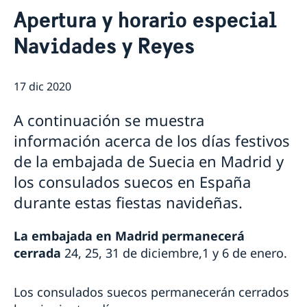
Contacto & Horario
Apertura y horario especial
Sobre nosotros
Navidades y Reyes
Personal en la embajada
Noticias
Reglamento General de Protección de Datos (RGPD)
Noticias
Solicitud de acceso a documentos públicos
Prioridades en la promoción cultural y comercial
17 dic 2020
A continuación se muestra
información acerca de los días festivos
de la embajada de Suecia en Madrid y
los consulados suecos en España
durante estas fiestas navideñas.
La embajada en Madrid permanecerá
cerrada
24, 25, 31 de diciembre,1 y 6 de enero.
Los consulados suecos permanecerán cerrados