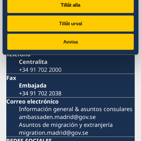
Tillåt alla
Visiting address
Calle Caracas 25
28010 Madrid
Tillåt urval
Dirección postal
Calle Caracas 25
Avvisa
28010 Madrid
Teléfono
Centralita
+34 91 702 2000
Fax
Embajada
+34 91 702 2038
Correo electrónico
Información general & asuntos consulares
ambassaden.madrid@gov.se
Asuntos de migración y extranjería
migration.madrid@gov.se
REDES SOCIALES