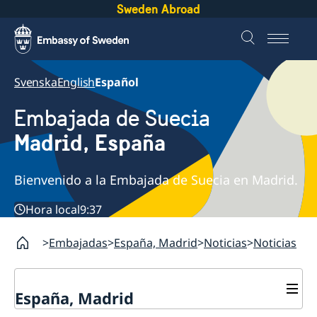
Sweden Abroad
Svenska
English
Español
Embajada de Suecia
Madrid, España
Bienvenido a la Embajada de Suecia en Madrid.
Hora local
9:37
Embajadas
España, Madrid
Noticias
Noticias
España, Madrid