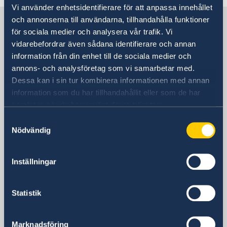
Vi använder enhetsidentifierare för att anpassa innehållet
och annonserna till användarna, tillhandahålla funktioner
Suecia en España
för sociala medier och analysera vår trafik. Vi
vidarebefordrar även sådana identifierare och annan
Embajada
information från din enhet till de sociala medier och
annons- och analysföretag som vi samarbetar med.
Visiting address
Dessa kan i sin tur kombinera informationen med annan
Calle Caracas 25
information som du har tillhandahållit eller som de har
28010 Madrid
samlat in när du har använt deras tjänster.
Dirección postal
Samtyckesval
Calle Caracas 25
Nödvändig
28010 Madrid
Teléfono
Inställningar
Centralita
+34 91 702 2000
Fax
Statistik
Embajada
+34 91 702 2038
Marknadsföring