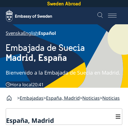
Sweden Abroad
Svenska
English
Español
Embajada de Suecia
Madrid, España
Bienvenido a la Embajada de Suecia en Madrid.
Hora local
20:41
Embajadas
España, Madrid
Noticias
Noticias
España, Madrid