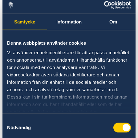
Denuncie presuntos delitos u otras
irregularidades (en inglés)
Samtycke
Information
Om
Denna webbplats använder cookies
Vi använder enhetsidentifierare för att anpassa innehållet
och annonserna till användarna, tillhandahålla funktioner
för sociala medier och analysera vår trafik. Vi
vidarebefordrar även sådana identifierare och annan
Estudiar en Suecia
information från din enhet till de sociala medier och
annons- och analysföretag som vi samarbetar med.
Studyinsweden.se es un completo recurso
Dessa kan i sin tur kombinera informationen med annan
oficial sobre la educación superior en Suecia
information som du har tillhandahållit eller som de har
para estudiantes internacionales.
samlat in när du har använt deras tjänster.
Samtyckesval
Leer más
Nödvändig