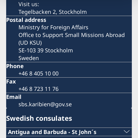
Visit us:
Tegelbacken 2, Stockholm
Postal address
Ministry for Foreign Affairs
Office to Support Small Missions Abroad
(UD KSU)
SE-103 39 Stockholm
Sweden
Phone
+46 8 405 10 00
Fax
+46 8 723 11 76
Email
sbs.karibien@gov.se
Swedish consulates
Antigua and Barbuda - St John´s