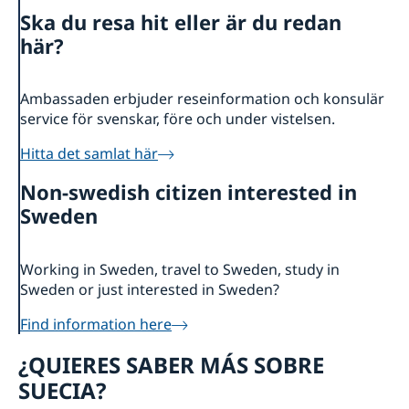
Ska du resa hit eller är du redan
här?
Ambassaden erbjuder reseinformation och konsulär
service för svenskar, före och under vistelsen.
Hitta det samlat här
Non-swedish citizen interested in
Sweden
Working in Sweden, travel to Sweden, study in
Sweden or just interested in Sweden?
Find information here
¿QUIERES SABER MÁS SOBRE
SUECIA?