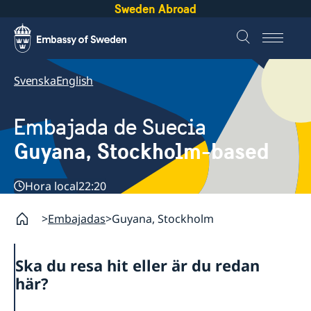
Sweden Abroad
Svenska
English
Embajada de Suecia
Guyana, Stockholm-based
Hora local
22:20
Embajadas
Guyana, Stockholm
Ska du resa hit eller är du redan
här?