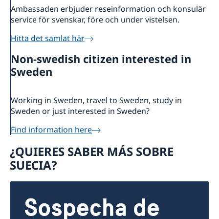
Ambassaden erbjuder reseinformation och konsulär
service för svenskar, före och under vistelsen.
Hitta det samlat här
Non-swedish citizen interested in
Sweden
Working in Sweden, travel to Sweden, study in
Sweden or just interested in Sweden?
Find information here
¿QUIERES SABER MÁS SOBRE
SUECIA?