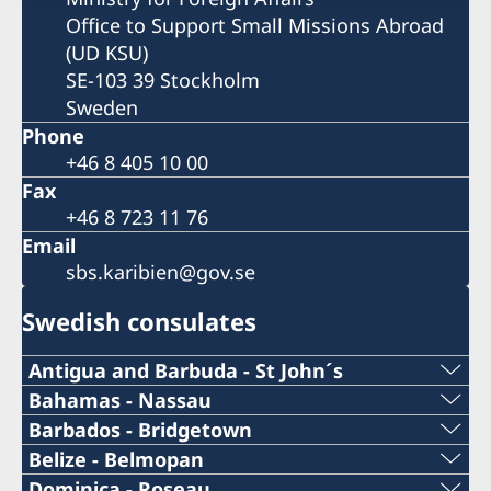
Office to Support Small Missions Abroad
(UD KSU)
SE-103 39 Stockholm
Sweden
Phone
+46 8 405 10 00
Fax
+46 8 723 11 76
Email
sbs.karibien@gov.se
Swedish consulates
Antigua and Barbuda - St John´s
Telephone Number Consulate
Bahamas - Nassau
Telephone Number Consulate
Barbados - Bridgetown
+1 (268)562 5050
Telephone Number Consulate
Belize - Belmopan
1-242-326 28 17
Phone:
Dominica - Roseau