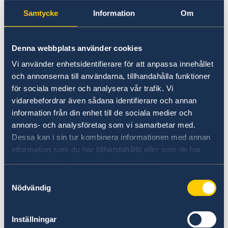
Samtycke
Information
Om
Denna webbplats använder cookies
Vi använder enhetsidentifierare för att anpassa innehållet
och annonserna till användarna, tillhandahålla funktioner
Estudiar en Suecia
för sociala medier och analysera vår trafik. Vi
vidarebefordrar även sådana identifierare och annan
Studyinsweden.se es un completo recurso
information från din enhet till de sociala medier och
oficial sobre la educación superior en Suecia
annons- och analysföretag som vi samarbetar med.
para estudiantes internacionales.
Dessa kan i sin tur kombinera informationen med annan
information som du har tillhandahållit eller som de har
Leer más
samlat in när du har använt deras tjänster.
Samtyckesval
Nödvändig
Inställningar