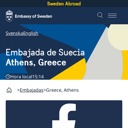
Sweden Abroad
Svenska
English
Embajada de Suecia
Athens, Greece
Hora local
15:14
Embajadas
Greece, Athens