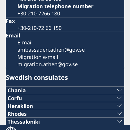
Migration telephone number
+30-210-7266 180
Fax
+30-210-72 66 150
Email
E-mail
ambassaden.athen@gov.se
Migration e-mail
migration.athen@gov.se
Swedish consulates
Chania
Telephone number
Corfu
2661037938
Heraklion
+30 28210 57330
Telephone number
Rhodes
+30 26610-37938
Telephone number
Thessaloniki
E-mail
+30 2810 225991
Telephone number