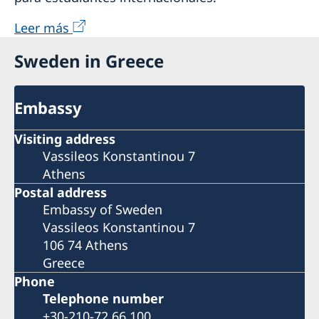
Leer más
Sweden in Greece
Embassy
Visiting address
Vassileos Konstantinou 7
Athens
Postal address
Embassy of Sweden
Vassileos Konstantinou 7
106 74 Athens
Greece
Phone
Telephone number
+30-210-72 66 100