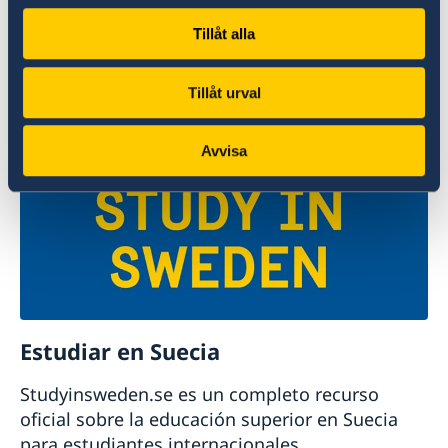
¡Le damos la bienvenida a Suecia!
Tillåt alla
Para planificar sus vacaciones visite la página
web oficial de Suecia sobre turismo y viajes.
Tillåt urval
Leer más
Avvisa
Estudiar en Suecia
Studyinsweden.se es un completo recurso
oficial sobre la educación superior en Suecia
para estudiantes internacionales.