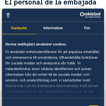
El personal de la embajada
Sobre nosotros
Protección de datos personales
En la embajada de Suecia en La
Personal
Actualidad
Habana trabajan tres enviados y veinte
Samtycke
Information
Om
empleados locales. Correos
Noticias
Puestos vacantes
electrónicos directos al personal de la
embajada se envían según la siguiente
Denna webbplats använder cookies
forma: nombre.apellido@gov.se.
Vi använder enhetsidentifierare för att anpassa innehållet
och annonserna till användarna, tillhandahålla funktioner
Anna Craenen
Embajadora-designada, jefa
för sociala medier och analysera vår trafik. Vi
de misión
vidarebefordrar även sådana identifierare och annan
information från din enhet till de sociala medier och
Última actualización 26 ago 2025, 18.01
annons- och analysföretag som vi samarbetar med.
Dessa kan i sin tur kombinera informationen med annan
information som du har tillhandahållit eller som de har
Suecia en Cuba
samlat in när du har använt deras tjänster.
Samtyckesval