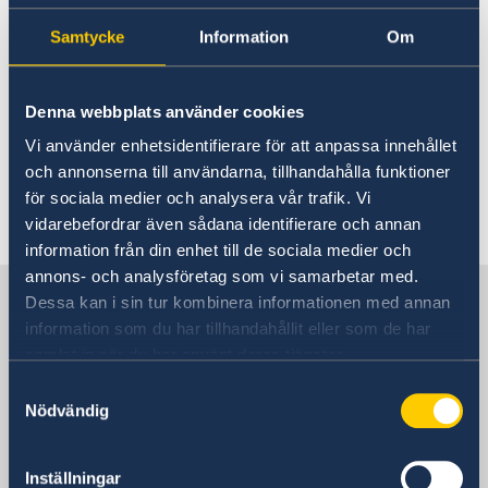
Un certificado de recuperación con una
Samtycke
Information
Om
antigüedad máxima de 6 meses
Para más información por favor visite
Denna webbplats använder cookies
la página web del Ministerio de Justicia
para
Vi använder enhetsidentifierare för att anpassa innehållet
preguntas frecuentes (en inglés).
och annonserna till användarna, tillhandahålla funktioner
för sociala medier och analysera vår trafik. Vi
Última actualización 27 dic 2021, 14.13
vidarebefordrar även sådana identifierare och annan
information från din enhet till de sociala medier och
annons- och analysföretag som vi samarbetar med.
Suecia en Colombia
Dessa kan i sin tur kombinera informationen med annan
information som du har tillhandahållit eller som de har
samlat in när du har använt deras tjänster.
Embajada de Suecia
Samtyckesval
Nödvändig
Visiting address
Dirección: Calle 72A No. 5-83, piso 8,
Edificio Avenida Chile, Bogotá, D. C.
Inställningar