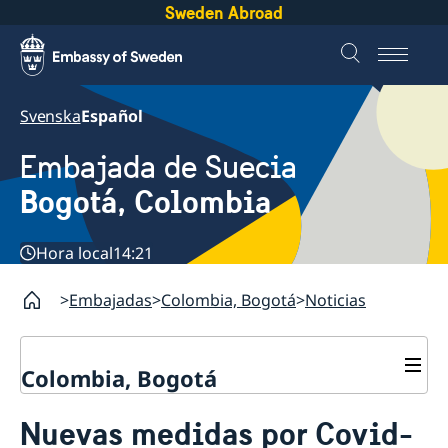
Sweden Abroad
Svenska
Español
Embajada de Suecia
Bogotá, Colombia
Hora local
14:21
Embajadas
Colombia, Bogotá
Noticias
Colombia, Bogotá
Contacto
Nuevas medidas por Covid-
Agendar una cita migración
Sobre nosotros