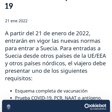
19
Trabaja con nosotros
Estudios en Suecia
Política de protección de datos personales en las
Cooperación para el desarrollo en
Embajadas
Colombia y América Latina
21 ene 2022
Cooperación bilateral para el desarrollo en Colombia
Promoción Comercial y Cultural
Cooperación regional para el desarrollo en América
A partir del 21 de enero de 2022,
Promoción comercial
Noticias
Latina
entrarán en vigor las nuevas normas
para entrar a Suecia. Para entradas a
Suecia desde otros países de la UE/EEA
y otros países nórdicos, el viajero debe
presentar uno de los siguientes
requisitos:
Esquema completa de vacunación
Prueba COVID-19, PCR, NAAT o antígeno,
realizada máximo 72 horas antes del
ingreso a Suecia