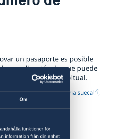
novar un pasaporte es posible
 de coordinación, lo que puede
o más largo de lo habitual.
o web de la
Agencia Tributaria sueca
,
Om
eco
erket
.
andahålla funktioner för
n information från din enhet