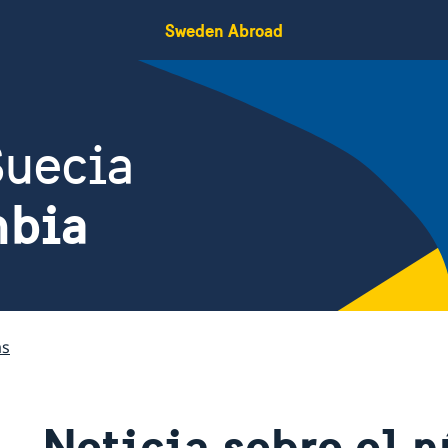
Sweden Abroad
Suecia
mbia
as
Noticia sobre el 