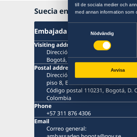
till de sociala medier och a
Suecia en Colombia
med annan information som du 
Samtyckesval
Embajada de Suecia
Nödvändig
Visiting address
Dirección: Calle 72A No. 5-83, piso 
Bogotá, D. C.
Postal address
Avvisa
Dirección postal: Embajada de Suec
piso 8, Edificio Avenida Chile
Código postal 110231, Bogotá, D. C
Colombia
Phone
+57 311 876 4306
Email
Correo general:
ambassaden.bogota@gov.se