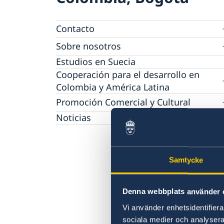
Contacto
Agendar una cita migración
Sobre nosotros
Trabaja con nosotros
Estudios en Suecia
Política de protección de datos personales 
Cooperación para el desarrollo en
las Embajadas
Colombia y América Latina
Cooperación bilateral para el desarrollo en
Promoción Comercial y Cultural
Colombia
Promoción comercial
Noticias
Cooperación regional para el desarrollo en
América Latina
Samtycke
Denna webbplats använder 
Vi använder enhetsidentifierar
sociala medier och analysera 