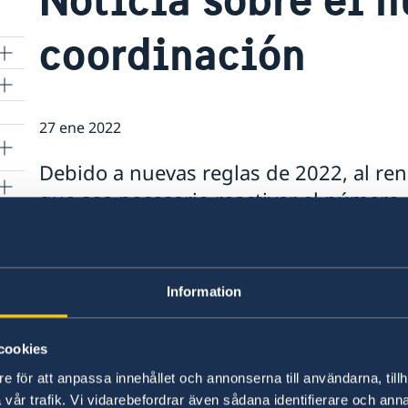
coordinación
27 ene 2022
en
Debido a nuevas reglas de 2022, al re
que sea necesario reactivar el número
resultar en un tiempo de procesamient
Para obtener más información, consulte el siti
Information
o el siguiente enlace con la información en su
Samordningsnummer - Folkbokföring | Skattev
cookies
Última actualización 27 ene 2022, 12.18
e för att anpassa innehållet och annonserna till användarna, tillh
vår trafik. Vi vidarebefordrar även sådana identifierare och anna