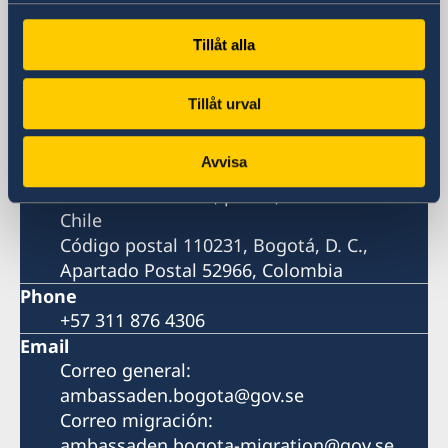
Embajada de Suecia
Tillåt alla
Visiting address
Dirección: Calle 72A No. 5-83, piso 8,
Tillåt urval
Edificio Avenida Chile, Bogotá, D. C.
Postal address
Avvisa
Dirección postal: Embajada de Suecia,
Calle 72A No. 5-83, piso 8, Edificio Avenida
Chile
Código postal 110231, Bogotá, D. C.,
Apartado Postal 52966, Colombia
Phone
+57 311 876 4306
Email
Correo general:
ambassaden.bogota@gov.se
Correo migración:
ambassaden.bogota-migration@gov.se