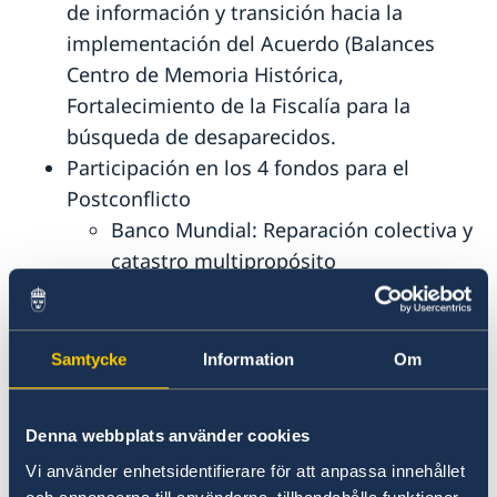
de información y transición hacia la
implementación del Acuerdo (Balances
Centro de Memoria Histórica,
Fortalecimiento de la Fiscalía para la
búsqueda de desaparecidos.
Participación en los 4 fondos para el
Postconflicto
Banco Mundial: Reparación colectiva y
catastro multipropósito
Naciones Unidas (UNMPTF):
Respuesta Rápida
Unión Europea (EUTF): Desarrollo
Samtycke
Information
Om
Rural Integral
BID (Fondo Colombia Sostenible):
Denna webbplats använder cookies
Desarrollo Sostenible, deforestación
Vi använder enhetsidentifierare för att anpassa innehållet
Reintegración: Proyectos de