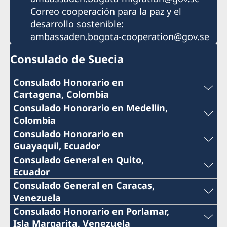
Correo cooperación para la paz y el
desarrollo sostenible:
ambassaden.bogota-cooperation@gov.se
Consulado de Suecia
Consulado Honorario en
Cartagena, Colombia
Teléfono:
Consulado Honorario en Medellin,
Colombia
+57 605 650 2232
Teléfono:
Consulado Honorario en
Guayaquil, Ecuador
Correo:
+57 604 322 0520
Teléfono:
Consulado General en Quito,
Ecuador
consuladosueciacartagena@gmail.com
Correo:
+593 4 3951777
Teléfono:
Consulado General en Caracas,
Dirección: Sociedad Portuaria de Cartagena
Venezuela
consulsueciamed@gmail.com
Correo:
+593 2 3413888 ext 122
S.A., Barrio de Manga, Terminal Maritimo,
Teléfono:
Consulado Honorario en Porlamar,
Dirección Comercial Bloque Administrativo,
Dirección: Consulado de Suecia, Scanform,
Isla Margarita, Venezuela
consuladosueciaguayaquil@gmail.com