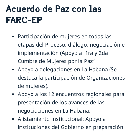
Contacto
Acuerdo de Paz con las
Agendar una cita migración
Sobre nosotros
FARC-EP
Trabaja con nosotros
Estudios en Suecia
Política de protección de datos personales en las
Cooperación para el desarrollo en
Embajadas
Colombia y América Latina
Participación de mujeres en todas las
Cooperación bilateral para el desarrollo en Colombia
etapas del Proceso: diálogo, negociación e
Promoción Comercial y Cultural
Cooperación regional para el desarrollo en América
implementación (Apoyo a “1ra y 2da
Promoción comercial
Noticias
Latina
Cumbre de Mujeres por la Paz”.
Apoyo a delegaciones en La Habana (Se
destaca la participación de Organizaciones
de mujeres).
Apoyo a los 12 encuentros regionales para
presentación de los avances de las
negociaciones en La Habana.
Alistamiento institucional: Apoyo a
instituciones del Gobierno en preparación