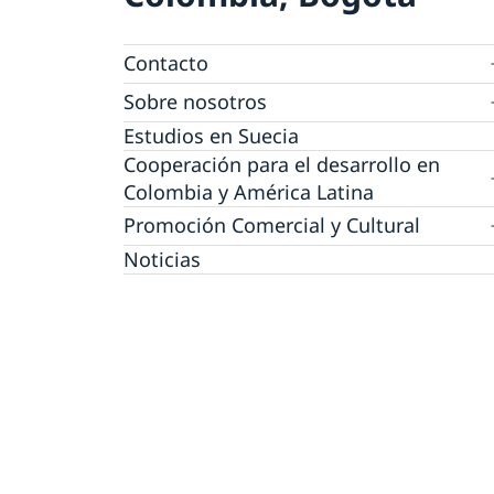
Contacto
Agendar una cita migración
Sobre nosotros
Trabaja con nosotros
Estudios en Suecia
Política de protección de datos personales 
Cooperación para el desarrollo en
las Embajadas
Colombia y América Latina
Cooperación bilateral para el desarrollo en
Promoción Comercial y Cultural
Colombia
Promoción comercial
Noticias
Cooperación regional para el desarrollo en
América Latina