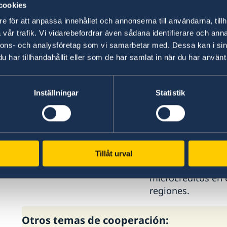
cookies
e för att anpassa innehållet och annonserna till användarna, tillh
vår trafik. Vi vidarebefordrar även sådana identifierare och anna
Sociedad Civil
Sector Privad
nnons- och analysföretag som vi samarbetar med. Dessa kan i sin
har tillhandahållit eller som de har samlat in när du har använt 
Fortalecemos las
Apoyamos alianza
organizaciones de la
pequeños product
sociedad civil y
grandes empresas
Inställningar
Statistik
fomentamos la
apoyamos
participación ciudadana en
emprendimientos
la formulación de políticas
poblaciones afect
públicas y en espacios de
el conflicto. Crea
toma de decisiones.
además, un fondo
Tillåt urval
garantías para da
microcréditos en 
regiones.
Otros temas de cooperación: