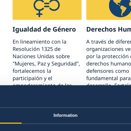
Igualdad de Género
Derechos Hu
En lineamiento con la
A través de difere
Resolución 1325 de
organizaciones v
Naciones Unidas sobre
por la protección 
"Mujeres, Paz y Seguridad",
derechos humano
fortalecemos la
defensores como 
participaión y el
fundamental para
empoderamiento de las
desarrollo. Forta
mujeres.
del vínculo entre
dumanos y el me
ambiente.
Information