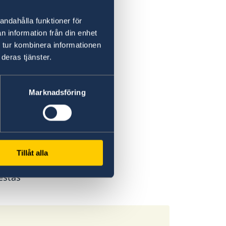
andahålla funktioner för
n information från din enhet
o
 tur kombinera informationen
deras tjänster.
s entre
ores con
 y
Marknadsföring
 para
adas por
mos,
 de
Tillåt alla
r acceso a
estas