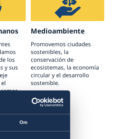
manos
Medioambiente
ntes
Promovemos ciudades
elamos
sostenibles, la
de los
conservación de
s y sus
ecosistemas, la economía
eje
circular y el desarrollo
 el
sostenible.
lecemos
 derechos
dio
Om