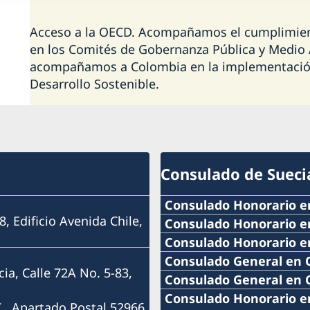
Acceso a la OECD. Acompañamos el cumplimien
en los Comités de Gobernanza Pública y Medio
acompañamos a Colombia en la implementación
Desarrollo Sostenible.
Consulado de Sueci
Consulado Honorario e
8, Edificio Avenida Chile,
Teléfono:
Consulado Honorario e
Teléfono:
Consulado Honorario e
+57 605 650 2232
Teléfono:
Consulado General en 
ia, Calle 72A No. 5-83,
+57 604 322 0520
Teléfono:
Consulado General en 
Correo:
+593 4 3951777
Teléfono:
Consulado Honorario en
Correo:
., Apartado Postal 52966,