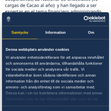
cargas de Cacao al año) y han llegado a ser
expertas en el tema financiero administrando
recursos de Fondos rotatorios especialmente
para mujeres con unidades productivas.
Samtycke
Information
Om
Su organización tiene relaciones con redes
municipales La Red de Mujeres Chaparralunas
Denna webbplats använder cookies
por la Paz y nacionales La Corporación Alianza
de Iniciativa de Mujeres por la Paz – IMP; junto
Vi använder enhetsidentifierare för att anpassa innehållet
a ellas a articulado procesos de formación y
och annonserna till användarna, tillhandahålla funktioner
empoderamiento para las mujeres del
för sociala medier och analysera vår trafik. Vi
Corregimiento de Calarma en temas como
vidarebefordrar även sådana identifierare och annan
participación política e incidencia,
information från din enhet till de sociala medier och
normatividad de sensibilización, prevención y
annons- och analysföretag som vi samarbetar med.
sanción de formas de violencia y discriminación
Dessa kan i sin tur kombinera informationen med annan
information som du har tillhandahållit eller som de har
contra las mujeres y derechos de las mujeres.
samlat in när du har använt deras tjänster.