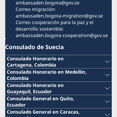
ambassaden.bogota@gov.se
Correo migración:
ambassaden.bogota-migration@gov.se
Correo cooperación para la paz y el
desarrollo sostenible:
ambassaden.bogota-cooperation@gov.se
Consulado de Suecia
Consulado Honorario en
Cartagena, Colombia
Teléfono:
Consulado Honorario en Medellin,
Colombia
+57 605 650 2232
Teléfono:
Consulado Honorario en
Guayaquil, Ecuador
Correo:
+57 604 322 0520
Teléfono:
Consulado General en Quito,
Ecuador
consuladosueciacartagena@gmail.com
Correo:
+593 4 3951777
Teléfono:
Consulado General en Caracas,