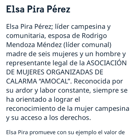
Contacto
Elsa Pira Pérez
Agendar una cita migración
Sobre nosotros
Trabaja con nosotros
Estudios en Suecia
Elsa Pira Pérez; líder campesina y
Política de protección de datos personales en las
Cooperación para el desarrollo en
comunitaria, esposa de Rodrigo
Embajadas
Colombia y América Latina
Mendoza Méndez (líder comunal)
Cooperación bilateral para el desarrollo en Colombia
Promoción Comercial y Cultural
Cooperación regional para el desarrollo en América
madre de seis mujeres y un hombre y
Promoción comercial
Noticias
Latina
representante legal de la ASOCIACIÓN
DE MUJERES ORGANIZADAS DE
CALARMA “AMOCAL”. Reconocida por
su ardor y labor constante, siempre se
ha orientado a lograr el
reconocimiento de la mujer campesina
y su acceso a los derechos.
Elsa Pira promueve con su ejemplo el valor de