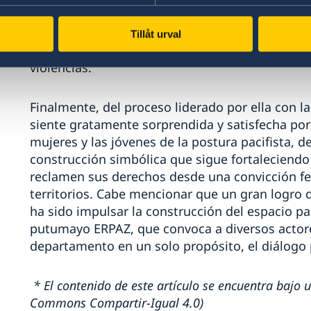
conciertos antimili-sonoros, reporteras rurales,
dignificación de las mujeres víctimas, todo es
Tillåt urval
día hacia la esperanza, hacia la imaginación d
violencias.
Finalmente, del proceso liderado por ella con l
siente gratamente sorprendida y satisfecha por 
mujeres y las jóvenes de la postura pacifista, de
construcción simbólica que sigue fortaleciend
reclamen sus derechos desde una convicción fe
territorios. Cabe mencionar que un gran logro 
ha sido impulsar la construcción del espacio par
putumayo ERPAZ, que convoca a diversos actore
departamento en un solo propósito, el diálogo p
* El contenido de este artículo se encuentra bajo u
Commons Compartir-Igual 4.0)