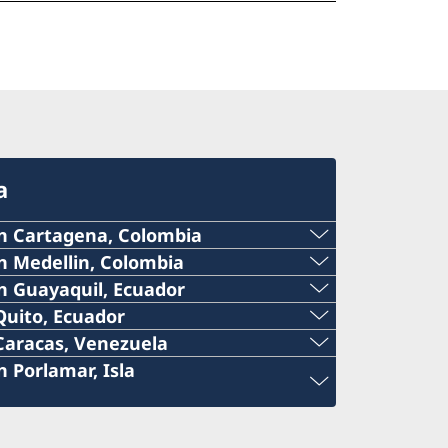
a
n Cartagena, Colombia
n Medellin, Colombia
n Guayaquil, Ecuador
Quito, Ecuador
Caracas, Venezuela
 Porlamar, Isla
na@gmail.com
.com
aria de Cartagena S.A., Barrio de