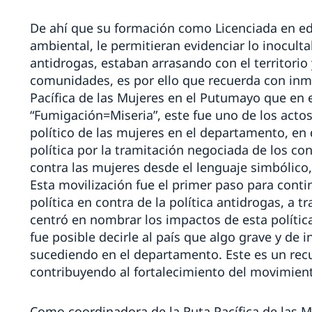
De ahí que su formación como Licenciada en ed
ambiental, le permitieran evidenciar lo inoculta
antidrogas, estaban arrasando con el territorio y
comunidades, es por ello que recuerda con inme
Pacífica de las Mujeres en el Putumayo que en e
“Fumigación=Miseria”, este fue uno de los act
político de las mujeres en el departamento, en
política por la tramitación negociada de los confl
contra las mujeres desde el lenguaje simbólico, 
Esta movilización fue el primer paso para contin
política en contra de la política antidrogas, a t
centró en nombrar los impactos de esta política
fue posible decirle al país que algo grave y de
sucediendo en el departamento. Este es un recu
contribuyendo al fortalecimiento del movimien
Como coordinadora de la Ruta Pacífica de las 