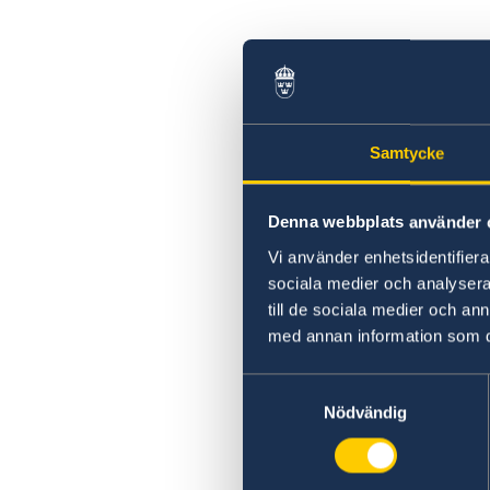
Samtycke
Denna webbplats använder 
Vi använder enhetsidentifierar
sociala medier och analysera 
till de sociala medier och a
med annan information som du 
Samtyckesval
Nödvändig