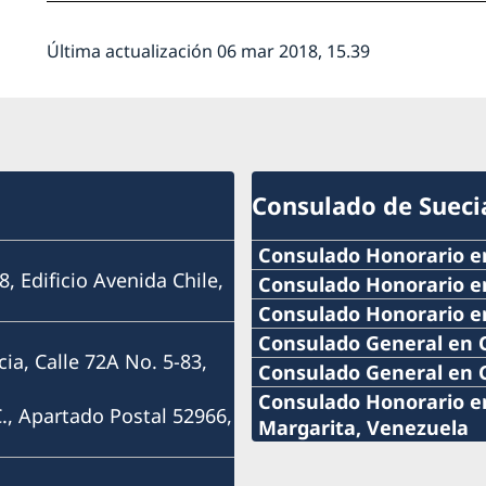
Última actualización 06 mar 2018, 15.39
Consulado de Sueci
Consulado Honorario e
8, Edificio Avenida Chile,
Teléfono:
Consulado Honorario e
Teléfono:
Consulado Honorario e
+57 605 650 2232
Teléfono:
Consulado General en 
ia, Calle 72A No. 5-83,
+57 604 322 0520
Teléfono:
Consulado General en 
Correo:
+593 4 3951777
Teléfono:
Consulado Honorario en
Correo:
., Apartado Postal 52966,
+593 2 3413888 ext 122
Margarita, Venezuela
consuladosueciacartage
Correo:
+58 212 7501040
Teléfono:
consulsueciamed@gmail
Correo:
Dirección: Sociedad Portu