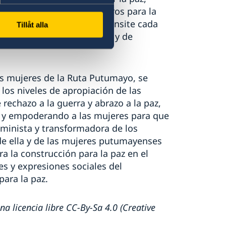
 plantones y teatros efímeros para la
to ha hecho que Amanda transite cada
Tillåt alla
e un mundo libre de miedos y de
as mujeres de la Ruta Putumayo, se
los niveles de apropiación de las
 rechazo a la guerra y abrazo a la paz,
o y empoderando a las mujeres para que
minista y transformadora de los
de ella y de las mujeres putumayenses
a la construcción para la paz en el
s y expresiones sociales del
ara la paz.
na licencia libre CC-By-Sa 4.0 (Creative