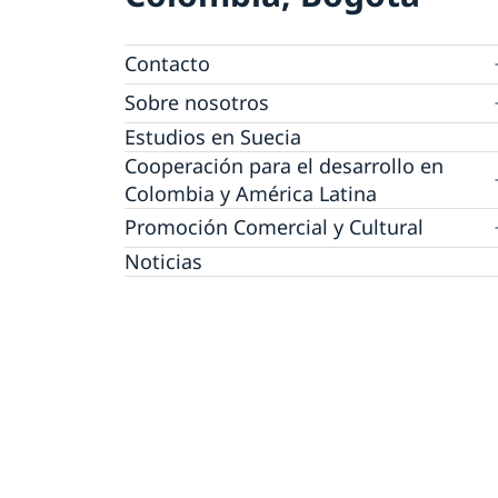
Contacto
Agendar una cita migración
Sobre nosotros
Trabaja con nosotros
Estudios en Suecia
Política de protección de datos personales 
Cooperación para el desarrollo en
las Embajadas
Colombia y América Latina
Cooperación bilateral para el desarrollo en
Promoción Comercial y Cultural
Colombia
Promoción comercial
Noticias
Cooperación regional para el desarrollo en
América Latina