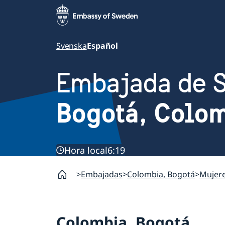
Svenska
Español
Embajada de 
Bogotá, Colo
Hora local
6:19
Embajadas
Colombia, Bogotá
Mujere
Colombia, Bogotá