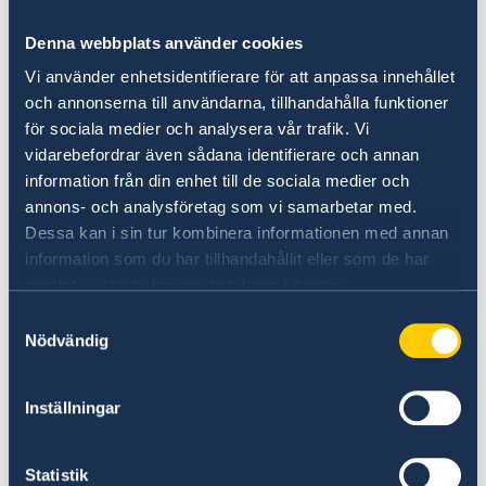
behöver du ha med dig en giltig id-handling. Ta
även med ditt röstkort då det underlättar
Denna webbplats använder cookies
mottagandet av din röst. Det går även att rösta
Vi använder enhetsidentifierare för att anpassa innehållet
utan detta.
och annonserna till användarna, tillhandahålla funktioner
för sociala medier och analysera vår trafik. Vi
vidarebefordrar även sådana identifierare och annan
Brevrösta från utlandet
information från din enhet till de sociala medier och
annons- och analysföretag som vi samarbetar med.
Alla som har rösträtt och befinner sig
Dessa kan i sin tur kombinera informationen med annan
utomlands kan brevrösta. Att brevrösta innebär
information som du har tillhandahållit eller som de har
att du med hjälp av material för brevröstning
samlat in när du har använt deras tjänster.
gör i ordning din röst, frankerar och postar den
Samtyckesval
från utlandet. Brevrösten måste ha kommit
Nödvändig
fram i tid till rösträkningen. För
utlandssvenskar som fallit ur röstlängden
måste brevrösten komma fram senast dagen
Inställningar
innan valdagen, alltså den 12 september, för att
räknas i valet.
Statistik