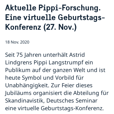
Kontakt
Aktuelle Pippi-Forschung.
Über uns
Eine virtuelle Geburtstags-
Datenschutzerklärung (GDPR)
News
Konferenz (27. Nov.)
Filmpremiere: “Hilma” in der Cinématte, Bern (25
September)
BiblioWeekend unter dem Motto „Die Segel
setzen/Mettre les voiles/Prendere il largo“ (24. – 26.
18 Nov. 2020
März)
Titus Orchester Basel spielt August Söderman (26.
Seit 75 Jahren unterhält Astrid
März)
Lindgrens Pippi Langstrumpf ein
Fernweh Festival 2022
Publikum auf der ganzen Welt und ist
Neue Schwedische Filme 2022: The Most Beautiful
Boy in the World
heute Symbol und Vorbild für
Ausstellung "Mygration" in Bern (11. März bis 2.
Unabhängigkeit. Zur Feier dieses
Oktober 2022)
Jubiläums organisiert die Abteilung für
Paul Fägerskiöld in Thun (29/5 – 15/8)
Aktuelle Pippi-Forschung. Eine virtuelle
Skandinavistik, Deutsches Seminar
Geburtstags-Konferenz (27. Nov.)
eine virtuelle Geburtstags-Konferenz.
Happy Birthday, Pippi Langstrumpf! Ausstellung zum